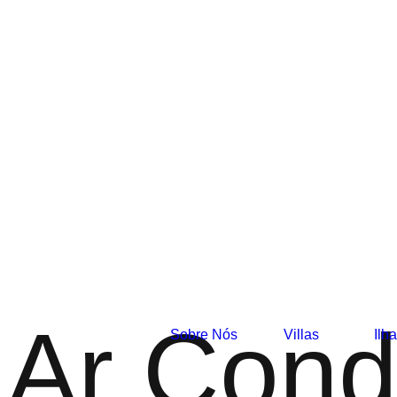
Ar Cond
Sobre Nós
Villas
Ilh