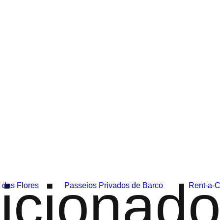
icionad
a das Flores
Passeios Privados de Barco
Rent-a-C