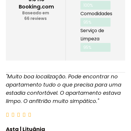
9.3 baseado em 13 revi
100%
Booking.com
Baseado em
Comodidades
66 reviews
9.0 baseado em 154 re
95%
Serviço de
Limpeza
9.1 baseado em 13 revi
95%
"Muito boa localização. Pode encontrar no
apartamento tudo o que precisa para uma
estadia confortável. O apartamento estava
limpo. O anfitrião muito simpático."
Asta | Lituânia